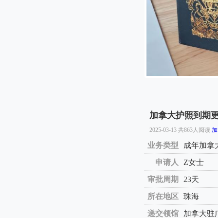
加拿大护照到期更
2025-03-13 共863人阅读
加
业务类型
成年加拿
申请人
Z女士
审批周期
23天
所在地区
珠海
递交领馆
加拿大驻